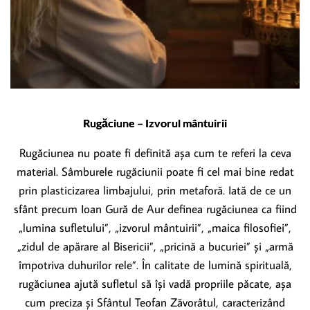
Rugăciune – Izvorul mântuirii
Rugăciunea nu poate fi definită așa cum te referi la ceva
material. Sâmburele rugăciunii poate fi cel mai bine redat
prin plasticizarea limbajului, prin metaforă. Iată de ce un
sfânt precum Ioan Gură de Aur definea rugăciunea ca fiind
„lumina sufletului”, „izvorul mântuirii”, „maica filosofiei”,
„zidul de apărare al Bisericii”, „pricină a bucuriei” și „armă
împotriva duhurilor rele”. În calitate de lumină spirituală,
rugăciunea ajută sufletul să își vadă propriile păcate, așa
cum preciza și Sfântul Teofan Zăvorâtul, caracterizând