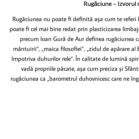
Rugăciune – Izvorul 
Rugăciunea nu poate fi definită așa cum te referi 
poate fi cel mai bine redat prin plasticizarea limbaj
precum Ioan Gură de Aur definea rugăciunea ca f
mântuirii”, „maica filosofiei”, „zidul de apărare al B
împotriva duhurilor rele”. În calitate de lumină spir
vadă propriile păcate, așa cum preciza și Sfânt
rugăciunea ca „barometrul duhovnicesc care ne îng