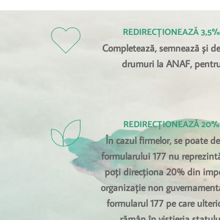
REDIRECȚIONEAZĂ 3,5%
Completează, semnează și dep
drumuri la ANAF, pentru
REDIRECȚIONEAZĂ 20%
În cazul firmelor, se poate d
formularului 177 nu reprezint
poți direcționa 20% din impozi
organizație non guvernamental
formularul 177 pe care ulteri
rămân în vistieria statulu