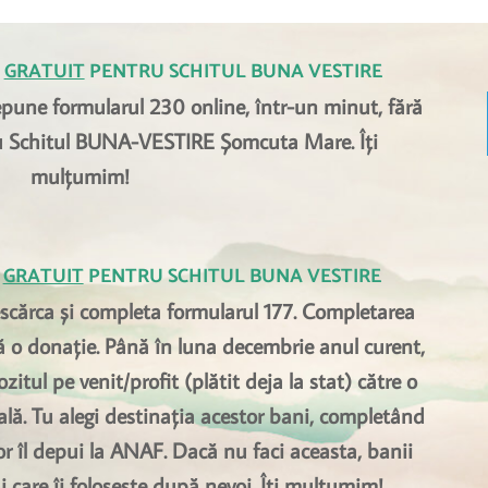
 
GRATUIT
 PENTRU SCHITUL BUNA VESTIRE
une formularul 230 online, într-un minut, fără 
 Schitul BUNA-VESTIRE Șomcuta Mare. Îți 
mulțumim! 
 
GRATUIT
 PENTRU SCHITUL BUNA VESTIRE
escărca și completa formularul 177. Completarea 
ă o donație. Până în luna decembrie anul curent, 
tul pe venit/profit (plătit deja la stat) către o 
ă. Tu alegi destinația acestor bani, completând 
or îl depui la ANAF. Dacă nu faci aceasta, banii 
i care îi folosește după nevoi. Îți mulțumim! 