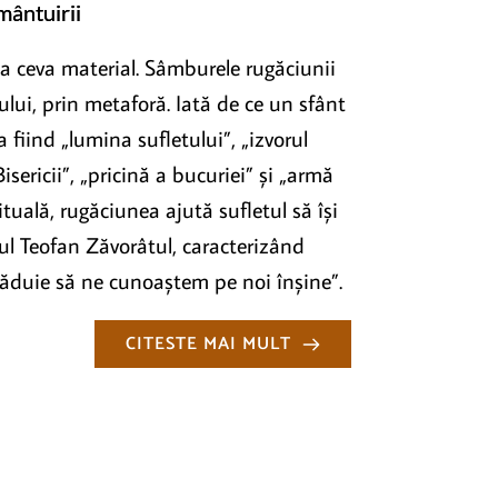
mântuirii
la ceva material. Sâmburele rugăciunii
ului, prin metaforă. Iată de ce un sfânt
iind „lumina sufletului”, „izvorul
isericii”, „pricină a bucuriei” și „armă
ituală, rugăciunea ajută sufletul să își
ul Teofan Zăvorâtul, caracterizând
ăduie să ne cunoaștem pe noi înșine”.
CITESTE MAI MULT