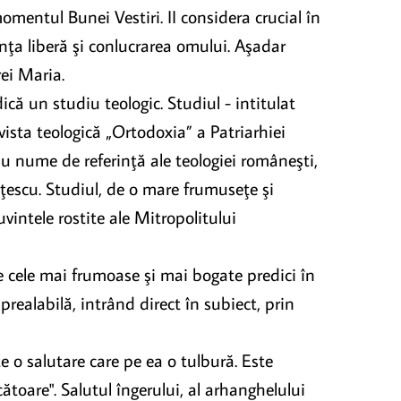
omentul Bunei Vestiri. II considera crucial în
inţa liberă şi conlucrarea omului. Aşadar
ei Maria.
ă un studiu teologic. Studiul - intitulat
evista teologică „Ortodoxia” a Patriarhiei
au nume de referinţă ale teologiei româneşti,
ţescu. Studiul, de o mare frumuseţe şi
vintele rostite ale Mitropolitului
e cele mai frumoase şi mai bogate predici în
realabilă, intrând direct în subiect, prin
e o salutare care pe ea o tulbură. Este
toare". Salutul îngerului, al arhanghelului