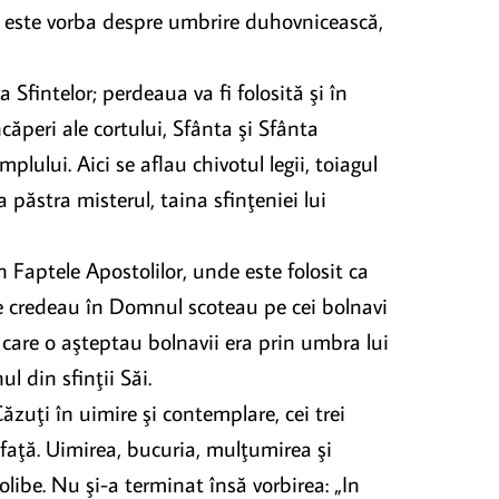
ci este vorba despre umbrire duhovnicească,
 Sfintelor; perdeaua va fi folosită şi în
ăperi ale cortului, Sfânta şi Sfânta
lului. Aici se aflau chivotul legii, toiagul
păstra misterul, taina sfinţeniei lui
Faptele Apostolilor, unde este folosit ca
are credeau în Domnul scoteau pe cei bolnavi
 care o aşteptau bolnavii era prin umbra lui
 din sfinţii Săi.
uţi în uimire şi contemplare, cei trei
 faţă. Uimirea, bucuria, mulţumirea şi
olibe. Nu şi-a terminat însă vorbirea: „In