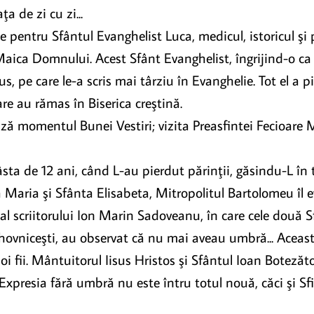
ţa de zi cu zi...
 pentru Sfântul Evanghelist Luca, medicul, istoricul şi p
 Maica Domnului. Acest Sfânt Evanghelist, îngrijind-o c
us, pe care le-a scris mai târziu în Evanghelie. Tot el a 
are au rămas în Biserica creştină.
ează momentul Bunei Vestiri; vizita Preasfintei Fecioare
vrâsta de 12 ani, când L-au pierdut părinţii, găsindu-L în
ă Maria şi Sfânta Elisabeta, Mitropolitul Bartolomeu îl 
al scriitorului Ion Marin Sadoveanu, în care cele două 
hovniceşti, au observat că nu mai aveau umbră... Aceas
oi fii. Mântuitorul Iisus Hristos şi Sfântul Ioan Botezăto
xpresia fără umbră nu este întru totul nouă, căci şi Sfi