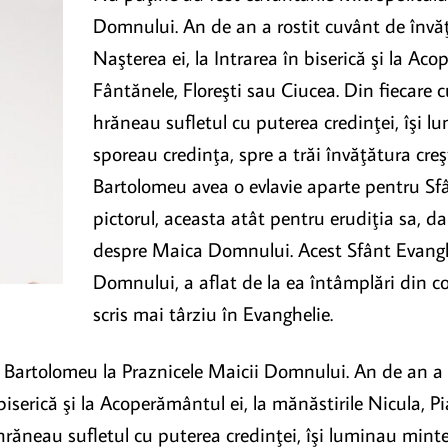
Domnului. An de an a rostit cuvânt de învăţ
Naşterea ei, la Intrarea în biserică şi la Aco
Fântănele, Floreşti sau Ciucea. Din fiecare c
hrăneau sufletul cu puterea credinţei, îşi lu
sporeau credinţa, spre a trăi învăţătura creşt
Bartolomeu avea o evlavie aparte pentru Sfân
pictorul, aceasta atât pentru erudiţia sa, da
despre Maica Domnului. Acest Sfânt Evanghe
Domnului, a aflat de la ea întâmplări din cop
scris mai târziu în Evanghelie.
 Bartolomeu la Praznicele Maicii Domnului. An de an a r
 biserică şi la Acoperământul ei, la mănăstirile Nicula, P
 hrăneau sufletul cu puterea credinţei, îşi luminau minte