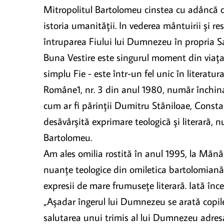
Mitropolitul Bartolomeu cinstea cu adâncă cre
istoria umanităţii. In vederea mântuirii şi re
întruparea Fiului lui Dumnezeu în propria Sa
Buna Vestire este singurul moment din viaţa 
simplu Fie - este într-un fel unic în literatu
Române1, nr. 3 din anul 1980, număr închinat
cum ar fi părinţii Dumitru Stăniloae, Consta
desăvârşită exprimare teologică şi literară, n
Bartolomeu.
Am ales omilia rostită în anul 1995, la Mănăs
nuanţe teologice din omiletica bartolomiană. 
expresii de mare frumuseţe literară. Iată înce
„Aşadar îngerul lui Dumnezeu se arată copilei
salutarea unui trimis al lui Dumnezeu adresat