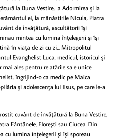
ătură la Buna Vestire, la Adormirea şi la
perământul ei, la mănăstirile Nicula, Piatra
uvânt de învăţătură, ascultătorii îşi
minau mintea cu lumina înţelegerii şi îşi
ină în viaţa de zi cu zi... Mitropolitul
tul Evanghelist Luca, medicul, istoricul şi
r mai ales pentru relatările sale unice
list, îngrijind-o ca medic pe Maica
ilăria şi adolescenţa lui Iisus, pe care le-a
ostit cuvânt de învăţătură la Buna Vestire,
iatra Fântănele, Floreşti sau Ciucea. Din
a cu lumina înţelegerii şi îşi sporeau