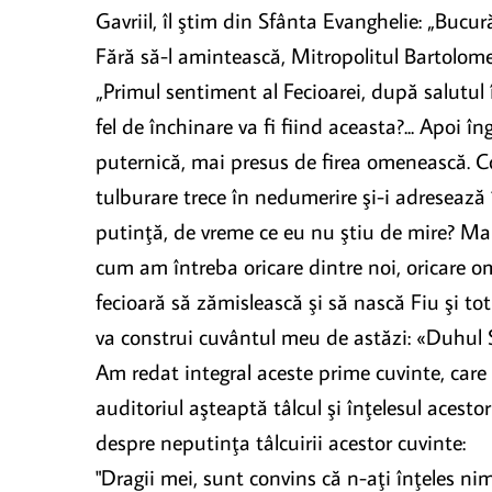
Gavriil, îl ştim din Sfânta Evanghelie: „Bucur
Fără să-l amintească, Mitropolitul Bartolomeu 
„Primul sentiment al Fecioarei, după salutul 
fel de închinare va fi fiind aceasta?... Apoi î
puternică, mai presus de firea omenească. C
tulburare trece în nedumerire şi-i adresează
putinţă, de vreme ce eu nu ştiu de mire? Mar
cum am întreba oricare dintre noi, oricare om 
fecioară să zămislească şi să nască Fiu şi tot
va construi cuvântul meu de astăzi: «Duhul Sf
Am redat integral aceste prime cuvinte, care
auditoriul aşteaptă tâlcul şi înţelesul acest
despre neputinţa tâlcuirii acestor cuvinte:
"Dragii mei, sunt convins că n-aţi înţeles ni