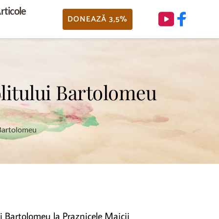
rticole
DONEAZĂ 3,5%
litului Bartolomeu
 Bartolomeu
i Bartolomeu la Praznicele Maicii