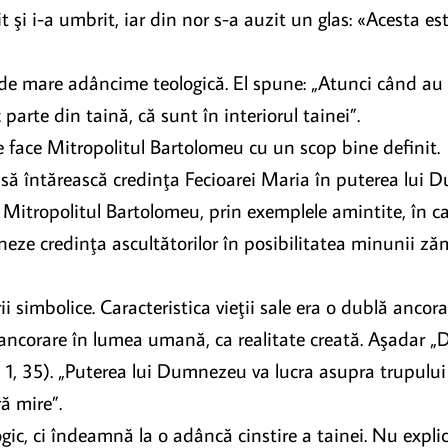
 şi i-a umbrit, iar din nor s-a auzit un glas: «Acesta es
de mare adâncime teologică. El spune: „Atunci când au 
c parte din taină, că sunt în interiorul tainei”.
 le face Mitropolitul Bartolomeu cu un scop bine definit.
 să întărească credinţa Fecioarei Maria în puterea lui 
Mitropolitul Bartolomeu, prin exemplele amintite, în ca
eze credinţa ascultătorilor în posibilitatea minunii zămi
i simbolice. Caracteristica vieţii sale era o dublă ancora
ancorare în lumea umană, ca realitate creată. Aşadar „D
a 1, 35). „Puterea lui Dumnezeu va lucra asupra trupulu
ă mire”.
c, ci îndeamnă la o adâncă cinstire a tainei. Nu explica