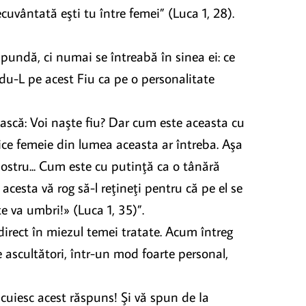
ecuvântată eşti tu între femei” (Luca 1, 28).
spundă, ci numai se întreabă în sinea ei: ce
iindu-L pe acest Fiu ca pe o personalitate
ească: Voi naşte fiu? Dar cum este aceasta cu
ice femeie din lumea aceasta ar întreba. Aşa
 nostru... Cum este cu putinţă ca o tânără
 acesta vă rog să-l reţineţi pentru că pe el se
e va umbri!» (Luca 1, 35)”.
direct în miezul temei tratate. Acum întreg
e ascultători, într-un mod foarte personal,
lcuiesc acest răspuns! Şi vă spun de Ia