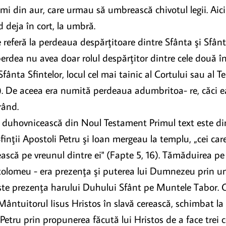
vimi din aur, care urmau să umbrească chivotul legii. Ai
 deja în cort, la umbră.
 referă la perdeaua despărţitoare dintre Sfânta şi Sfânta
rdea nu avea doar rolul despărţitor dintre cele două înc
nta Sfintelor, locul cel mai tainic al Cortului sau al Temp
). De aceea era numită perdeaua adumbritoa- re, căci ea 
rând.
duhovnicească din Noul Testament Primul text este din 
Sfinţii Apostoli Petru şi Ioan mergeau la templu, „cei c
ească pe vreunul dintre ei" (Fapte 5, 16). Tămăduirea pe
tolomeu - era prezenţa şi puterea lui Dumnezeu prin unul
te prezenţa harului Duhului Sfânt pe Muntele Tabor. Căz
 Mântuitorul Iisus Hristos în slavă cerească, schimbat la
Petru prin propunerea făcută lui Hristos de a face trei c