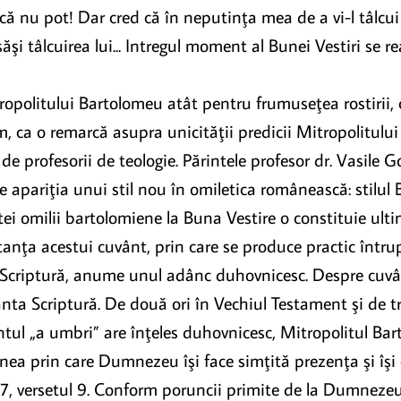
u că nu pot! Dar cred că în neputinţa mea de a vi-l tâlc
şi tâlcuirea lui... Intregul moment al Bunei Vestiri se 
ropolitului Bartolomeu atât pentru frumuseţea rostirii, c
 ca o remarcă asupra unicităţii predicii Mitropolitulu
e profesorii de teologie. Părintele profesor dr. Vasile Go
e apariţia unui stil nou în omiletica românească: stilul
omilii bartolomiene la Buna Vestire o constituie ultimul
anţa acestui cuvânt, prin care se produce practic întru
ta Scriptură, anume unul adânc duhovnicesc. Despre cuvâ
nta Scriptură. De două ori în Vechiul Testament şi de tr
uvântul „a umbri” are înţeles duhovnicesc, Mitropolitul Ba
ea prin care Dumnezeu îşi face simţită prezenţa şi îşi ex
ul 37, versetul 9. Conform poruncii primite de la Dumne