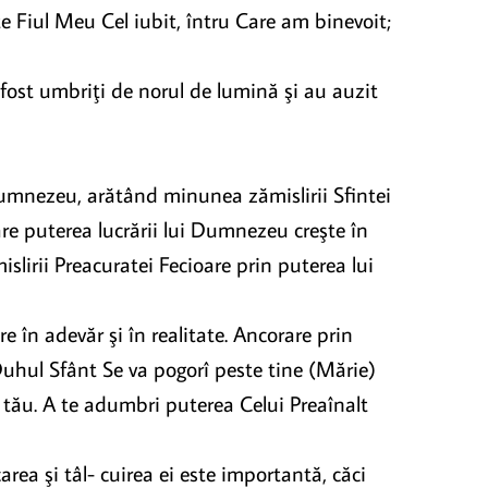
te Fiul Meu Cel iubit, întru Care am binevoit;
fost umbriţi de norul de lumină şi au auzit
Dumnezeu, arătând minunea zămislirii Sfintei
re puterea lucrării lui Dumnezeu creşte în
slirii Preacuratei Fecioare prin puterea lui
re în adevăr şi în realitate. Ancorare prin
uhul Sfânt Se va pogorî peste tine (Mărie)
i tău. A te adumbri puterea Celui Preaînalt
rea şi tâl- cuirea ei este importantă, căci