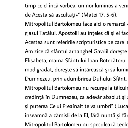
timp ce el încă vorbea, un nor luminos a venit
de Acesta să ascultaţi»” (Matei 17, 5-6).
Mitropolitul Bartolomeu face aici o remarcă 
glasul Tatălui, Apostolii au înţeles că şi ei fa
Acestea sunt referirile scripturistice pe care
Am zice că sfântul arhanghel Gavriil doreşte
Elisabeta, mama Sfântului Ioan Botezătorul. 
mod gradat, doreşte să întărească şi să lumin
Dumnezeu, prin adumbrirea Duhului Sfânt.
Mitropolitul Bartolomeu nu recurge la tâlcuiri
credinţă în Dumnezeu, ca adevăr absolut şi 
şi puterea Celui Preaînalt te va umbri” (.Luc
înseamnă a zămisli de la El, fără nuntă şi făr
Mitropolitul Bartolomeu nu speculează teologi