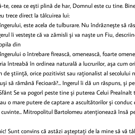
ă-te, ceea ce eşti plină de har, Domnul este cu tine. Bin
trece direct la tâlcuirea lui:
îngerului, este acela de tulburare. Nu îndrăzneşte să ră
ngerul îi vesteşte că va zămisli şi va naşte un Fiu, descr
opila din
 îngerului o întrebare firească, omenească, foarte omen
ia întreabă în ordinea naturală a lucrurilor, aşa cum or
de ştiinţă, orice pozitivist sau raţionalist al secolului
uşi să rămână Fecioară?... Ingerul îi dă un răspuns, şi pe
ânt Se va pogorî peste tine şi puterea Celui Preaînalt t
 au o mare putere de captare a ascultătorilor şi conduc 
or cuvinte... Mitropolitul Bartolomeu atenţionează însă p
mic! Sunt convins că astăzi aşteptaţi de la mine să vă tâ