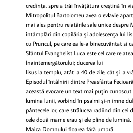
credinţa, spre a trăi învăţătura creştină în via
Mitropolitul Bartolomeu avea o evlavie aparte
mai ales pentru relatările sale unice despre
întâmplări din copilăria şi adolescenţa lui Iis
cu Pruncul, pe care ea le-a binecuvântat şi c
Sfântul Evanghelist Luca este cel care relat
Inaintemergătorului; ducerea lui
Iisus la templu, atât la 40 de zile, cât şi la 
Episodul întâlnirii dintre Preasfânta Fecioar
această evocare un text mai puţin cunoscut 
lumina lunii, vorbind în psalmi şi-n imne du
pântecele lor, care strălucea radiind din cei d
cele două mame erau şi ele pline de lumină. E
Maica Domnului floarea fără umbră.