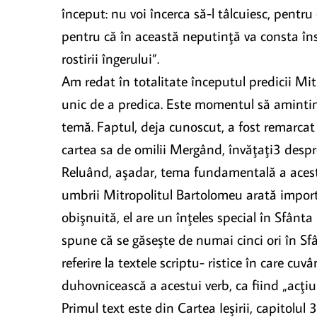
început: nu voi încerca să-l tâlcuiesc, pentr
pentru că în această neputinţă va consta însă
rostirii îngerului”.
Am redat în totalitate începutul predicii Mit
unic de a predica. Este momentul să amintim,
temă. Faptul, deja cunoscut, a fost remarcat d
cartea sa de omilii Mergând, învăţaţi3 despr
Reluând, aşadar, tema fundamentală a acestei 
umbrii Mitropolitul Bartolomeu arată import
obişnuită, el are un înţeles special în Sfân
spune că se găseşte de numai cinci ori în Sfâ
referire la textele scriptu- ristice în care c
duhovnicească a acestui verb, ca fiind „acţiun
Primul text este din Cartea Ieşirii, capitol