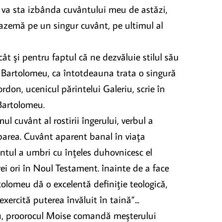
ui va sta izbânda cuvântului meu de astăzi,
reazemă pe un singur cuvânt, pe ultimul al
ât şi pentru faptul că ne dezvăluie stilul său
i Bartolomeu, ca întotdeauna trata o singură
rdon, ucenicul părintelui Galeriu, scrie în
 Bartolomeu.
 cuvânt al rostirii îngerului, verbul a
parea. Cuvânt aparent banal în viaţa
ntul a umbri cu înţeles duhovnicesc el
ei ori în Noul Testament. înainte de a face
rtolomeu dă o excelentă definiţie teologică,
ercită puterea învăluit în taină”...
zeu, proorocul Moise comandă meşterului