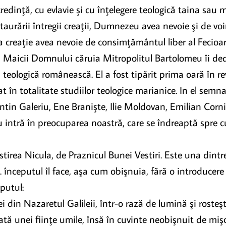
dinţă, cu evlavie şi cu înţelegere teologică taina sau m
staurării întregii creaţii, Dumnezeu avea nevoie şi de vo
 creaţie avea nevoie de consimţământul liber al Fecioar
Maicii Domnului căruia Mitropolitul Bartolomeu îi dedic
ra teologică românească. El a fost tipărit prima oară în r
 în totalitate studiilor teologice marianice. In el semn
ntin Galeriu, Ene Branişte, Ilie Moldovan, Emilian Corni
u intră în preocuparea noastră, care se îndreaptă spre cu
tirea Nicula, de Praznicul Bunei Vestiri. Este una dintr
începutul îl face, aşa cum obişnuia, fără o introducere p
putul:
 din Nazaretul Galileii, într-o rază de lumină şi rosteşt
ă unei fiinţe umile, însă în cuvinte neobişnuit de mişcă