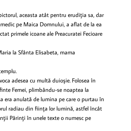
ictorul, aceasta atât pentru erudiţia sa, dar
a medic pe Maica Domnului, a aflat de la ea
pictat primele icoane ale Preacuratei Fecioare
 Maria la Sfânta Elisabeta, mama
 templu.
evoca adesea cu multă duioşie. Folosea în
Sfinte Femei, plimbându-se noaptea la
ta era anulată de lumina pe care o purtau în
rul radiau din fiinţa lor lumină, astfel încât
nţii Părinţi în unele texte o numesc pe