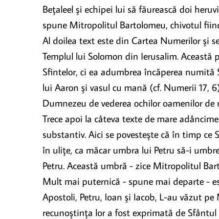
Beţaleel şi echipei lui să făurească doi heru
spune Mitropolitul Bartolomeu, chivotul fiind
Al doilea text este din Cartea Numerilor şi se
Templul lui Solomon din Ierusalim. Această pe
Sfintelor, ci ea adumbrea încăperea numită Sfâ
lui Aaron şi vasul cu mană (cf. Numerii 17, 6
Dumnezeu de vederea ochilor oamenilor de 
Trece apoi la câteva texte de mare adâncime 
substantiv. Aici se povesteşte că în timp ce 
în uliţe, ca măcar umbra lui Petru să-i umbr
Petru. Această umbră - zice Mitropolitul Bar
Mult mai puternică - spune mai departe - es
Apostoli, Petru, Ioan şi Iacob, L-au văzut pe
recunoştinţa lor a fost exprimată de Sfântul 