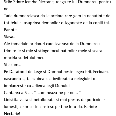
Stih: Sfinte lerarhe Nectarie, roaga-te lui Dumnezeu pentru
noi!
Tarie dumnezeiasca da-le acelora care gem in neputinte de
tot felul si asuprirea demonilor o izgoneste de la copiii tai,
Parinte!
Slava...
Ale tamaduirilor daruri care izvorasc de la Dumnezeu
trimite-le si mie si stinge focul patimilor mele si seaca
mocirla sufletului meu.
Si acum...
Pe Datatorul de Lege si Domnul peste legea firii, Fecioara,
nascandu-L, talazuirea cea inviforata a nelegiuirii o
imblanzeste cu adierea legii Duhului.
Cantarea a 5-a , ‘‘ Lumineaza-ne pe noi... ‘‘
Linistita viata si netulburata si mai presus de poticnirile
lumesti, celor ce te cinstesc pe tine le-o da, Parinte
Nectarie!