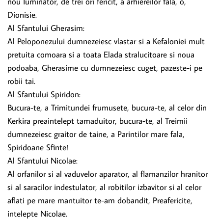
nou Iuminator, de trei ori fericit, a arhiereilor fala, o,
Dionisie.
Al Sfantului Gherasim:
Al Peloponezului dumnezeiesc vlastar si a Kefaloniei mult
pretuita comoara si a toata Elada stralucitoare si noua
podoaba, Gherasime cu dumnezeiesc cuget, pazeste-i pe
robii tai.
Al Sfantului Spiridon:
Bucura-te, a Trimitundei frumusete, bucura-te, al celor din
Kerkira preaintelept tamaduitor, bucura-te, al Treimii
dumnezeiesc graitor de taine, a Parintilor mare fala,
Spiridoane Sfinte!
Al Sfantului Nicolae:
Al orfanilor si al vaduvelor aparator, al flamanzilor hranitor
si al saracilor indestulator, al robitilor izbavitor si al celor
aflati pe mare mantuitor te-am dobandit, Preafericite,
intelepte Nicolae.