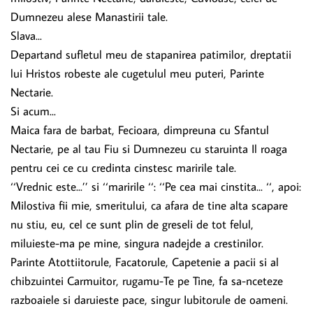
Dumnezeu alese Manastirii tale.
Slava...
Departand sufletul meu de stapanirea patimilor, dreptatii
lui Hristos robeste ale cugetulul meu puteri, Parinte
Nectarie.
Si acum...
Maica fara de barbat, Fecioara, dimpreuna cu Sfantul
Nectarie, pe al tau Fiu si Dumnezeu cu staruinta Il roaga
pentru cei ce cu credinta cinstesc maririle tale.
‘‘Vrednic este...’’ si ‘‘maririle ‘‘: ‘‘Pe cea mai cinstita... ‘‘, apoi:
Milostiva fii mie, smeritului, ca afara de tine alta scapare
nu stiu, eu, cel ce sunt plin de greseli de tot felul,
miluieste-ma pe mine, singura nadejde a crestinilor.
Parinte Atottiitorule, Facatorule, Capetenie a pacii si al
chibzuintei Carmuitor, rugamu-Te pe Tine, fa sa-nceteze
razboaiele si daruieste pace, singur Iubitorule de oameni.