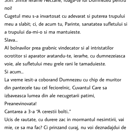
Stih: Sfinte lerarhe Nectarie, roaga-te lui Dumnezeu pentru
noi!
Cugetul meu s-a invartosat cu adevarat si puterea trupului
meu a slabit; ci, de acum tu, Parinte, sanatatea sufletului si
a trupului da-mi-o si ma mantuieste.
Slava...
Al bolnavilor prea grabnic vindecator si al intristatilor
ocrotitor si aparator aratandu-te, ierarhe, cu dumnezeiasca
voie, ale sufletului meu grele rani le tamaduieste.
Si acum...
La vreme iesit-a coborand Dumnezeu cu chip de muritor
din pantecele tau cel feciorelnic, Cuvantul Care sa
izbaveasca lumea din ale necugetarii patimi,
Preanevinovata!
Cantarea a 3-a “A cerestii bolti..”
Ucis de rautate, cu durere zac in mormantul nesimtirii, vai
mie, ce sa ma fac? Ci prinzand curaj, nu voi deznadajdui de