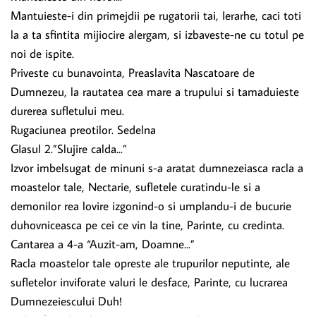
Mantuieste-i din primejdii pe rugatorii tai, Ierarhe, caci toti
la a ta sfintita mijiocire alergam, si izbaveste-ne cu totul pe
noi de ispite.
Priveste cu bunavointa, Preaslavita Nascatoare de
Dumnezeu, la rautatea cea mare a trupului si tamaduieste
durerea sufletului meu.
Rugaciunea preotilor. Sedelna
GIasul 2.”Slujire calda...”
Izvor imbelsugat de minuni s-a aratat dumnezeiasca racla a
moastelor tale, Nectarie, sufletele curatindu-le si a
demonilor rea lovire izgonind-o si umplandu-i de bucurie
duhovniceasca pe cei ce vin Ia tine, Parinte, cu credinta.
Cantarea a 4-a “Auzit-am, Doamne...”
Racla moastelor tale opreste ale trupurilor neputinte, ale
sufletelor inviforate valuri le desface, Parinte, cu lucrarea
Dumnezeiescului Duh!