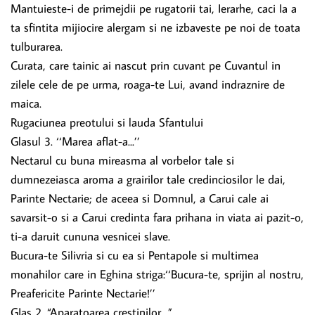
Mantuieste-i de primejdii pe rugatorii tai, Ierarhe, caci Ia a
ta sfintita mijiocire alergam si ne izbaveste pe noi de toata
tulburarea.
Curata, care tainic ai nascut prin cuvant pe Cuvantul in
zilele cele de pe urma, roaga-te Lui, avand indraznire de
maica.
Rugaciunea preotului si lauda Sfantului
Glasul 3. ‘‘Marea aflat-a...’’
Nectarul cu buna mireasma al vorbelor tale si
dumnezeiasca aroma a grairilor tale credinciosilor le dai,
Parinte Nectarie; de aceea si Domnul, a Carui cale ai
savarsit-o si a Carui credinta fara prihana in viata ai pazit-o,
ti-a daruit cununa vesnicei slave.
Bucura-te Silivria si cu ea si Pentapole si multimea
monahilor care in Eghina striga:‘‘Bucura-te, sprijin al nostru,
Preafericite Parinte Nectarie!’’
GIas 2. “Aparatoarea crestinilor…”