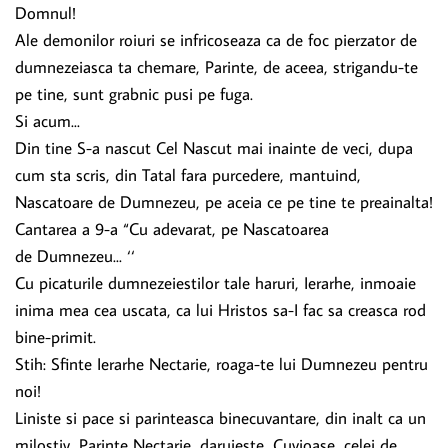
Domnul!
Ale demonilor roiuri se infricoseaza ca de foc pierzator de
dumnezeiasca ta chemare, Parinte, de aceea, strigandu-te
pe tine, sunt grabnic pusi pe fuga.
Si acum...
Din tine S-a nascut Cel Nascut mai inainte de veci, dupa
cum sta scris, din Tatal fara purcedere, mantuind,
Nascatoare de Dumnezeu, pe aceia ce pe tine te preainalta!
Cantarea a 9-a “Cu adevarat, pe Nascatoarea
de Dumnezeu... ‘‘
Cu picaturile dumnezeiestilor tale haruri, Ierarhe, inmoaie
inima mea cea uscata, ca lui Hristos sa-I fac sa creasca rod
bine-primit.
Stih: Sfinte Ierarhe Nectarie, roaga-te lui Dumnezeu pentru
noi!
Liniste si pace si parinteasca binecuvantare, din inalt ca un
milostiv, Parinte Nectarie, daruieste, Cuvioase, celei de