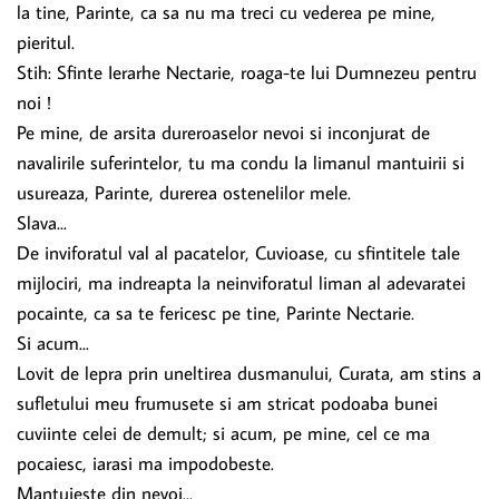
la tine, Parinte, ca sa nu ma treci cu vederea pe mine,
pieritul.
Stih: Sfinte Ierarhe Nectarie, roaga-te lui Dumnezeu pentru
noi !
Pe mine, de arsita dureroaselor nevoi si inconjurat de
navalirile suferintelor, tu ma condu Ia limanul mantuirii si
usureaza, Parinte, durerea ostenelilor mele.
Slava...
De inviforatul val al pacatelor, Cuvioase, cu sfintitele tale
mijlociri, ma indreapta la neinviforatul liman al adevaratei
pocainte, ca sa te fericesc pe tine, Parinte Nectarie.
Si acum...
Lovit de lepra prin uneltirea dusmanului, Curata, am stins a
sufletului meu frumusete si am stricat podoaba bunei
cuviinte celei de demult; si acum, pe mine, cel ce ma
pocaiesc, iarasi ma impodobeste.
Mantuieste din nevoi...