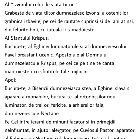
Al ‘‘Izvorului celui de viata tiitor...’’
Grabeste de viata tiitor dumnezeiesc Izvor si a ostenitilor
grabnica izbavire, pe cei de rautate cuprinsi si de rani atinsi,
din felurite boli, cu iuteala ii tamaduieste.
Al Sfantului Krispus:
Bucura-te, al Eghinei luminatorule si al dumnezeiescului
Pavel preasfant ucenic, Apostolule al Domnului,
dumnezeiescule Krispus, pe cei ce pe tine te canta
mantuieste-i cu sfintitele tale mijlociri.
Apoi:
Bucura-te, a Bisericii dumnezeiasca stea, a Eghinei slava si
aparare a monahilor, bucura-te, al ortodocsilor nou
luminator, de trei ori fericite, a arhiereilor fala,
dumnezeiescule Nectarie.
Pe Cel intre ierarhi de minuni facator si in primejdii
neinfruntat, in ajutor alergator, pe Cuviosul Pastor, aparator
al Eghinei, pe Nectarie cel dumnezeiesc toti sa-l cantam.