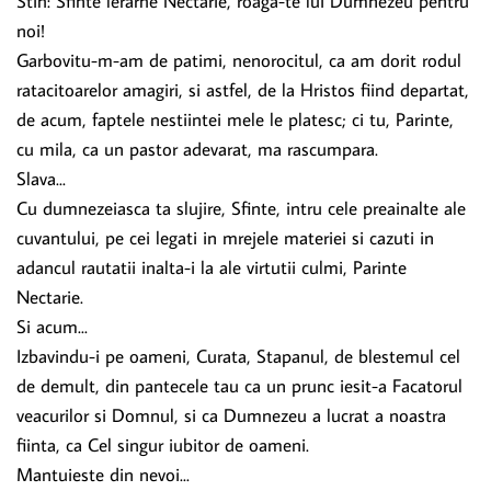
Stih: Sfinte lerarhe Nectarie, roaga-te lui Dumnezeu pentru
noi!
Garbovitu-m-am de patimi, nenorocitul, ca am dorit rodul
ratacitoarelor amagiri, si astfel, de la Hristos fiind departat,
de acum, faptele nestiintei mele le platesc; ci tu, Parinte,
cu mila, ca un pastor adevarat, ma rascumpara.
Slava...
Cu dumnezeiasca ta slujire, Sfinte, intru cele preainalte ale
cuvantului, pe cei legati in mrejele materiei si cazuti in
adancul rautatii inalta-i la ale virtutii culmi, Parinte
Nectarie.
Si acum...
Izbavindu-i pe oameni, Curata, Stapanul, de blestemul cel
de demult, din pantecele tau ca un prunc iesit-a Facatorul
veacurilor si Domnul, si ca Dumnezeu a lucrat a noastra
fiinta, ca Cel singur iubitor de oameni.
Mantuieste din nevoi...