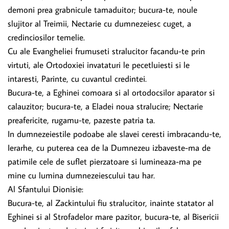
demoni prea grabnicule tamaduitor; bucura-te, noule
slujitor al Treimii, Nectarie cu dumnezeiesc cuget, a
credinciosilor temelie.
Cu ale Evangheliei frumuseti stralucitor facandu-te prin
virtuti, ale Ortodoxiei invataturi le pecetluiesti si le
intaresti, Parinte, cu cuvantul credintei.
Bucura-te, a Eghinei comoara si al ortodocsilor aparator si
calauzitor; bucura-te, a Eladei noua stralucire; Nectarie
preafericite, rugamu-te, pazeste patria ta.
In dumnezeiestile podoabe ale slavei ceresti imbracandu-te,
Ierarhe, cu puterea cea de la Dumnezeu izbaveste-ma de
patimile cele de suflet pierzatoare si lumineaza-ma pe
mine cu lumina dumnezeiescului tau har.
Al Sfantului Dionisie:
Bucura-te, al Zackintului fiu stralucitor, inainte statator al
Eghinei si al Strofadelor mare pazitor, bucura-te, al Bisericii