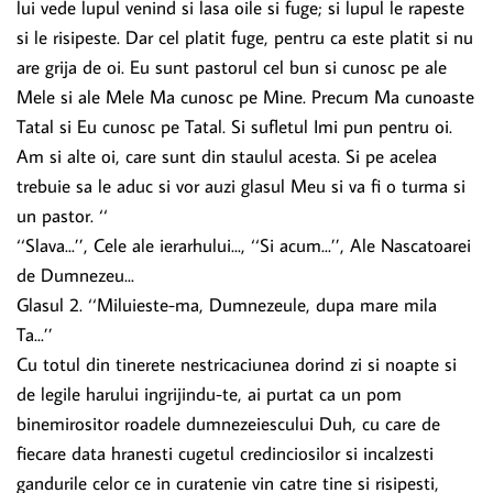
lui vede lupul venind si lasa oile si fuge; si lupul le rapeste
si le risipeste. Dar cel platit fuge, pentru ca este platit si nu
are grija de oi. Eu sunt pastorul cel bun si cunosc pe ale
Mele si ale Mele Ma cunosc pe Mine. Precum Ma cunoaste
Tatal si Eu cunosc pe Tatal. Si sufletul Imi pun pentru oi.
Am si alte oi, care sunt din staulul acesta. Si pe acelea
trebuie sa le aduc si vor auzi glasul Meu si va fi o turma si
un pastor. ‘‘
‘‘Slava...’’, Cele ale ierarhului..., ‘‘Si acum...’’, Ale Nascatoarei
de Dumnezeu...
Glasul 2. ‘‘Miluieste-ma, Dumnezeule, dupa mare mila
Ta...’’
Cu totul din tinerete nestricaciunea dorind zi si noapte si
de legile harului ingrijindu-te, ai purtat ca un pom
binemirositor roadele dumnezeiescului Duh, cu care de
fiecare data hranesti cugetul credinciosilor si incalzesti
gandurile celor ce in curatenie vin catre tine si risipesti,