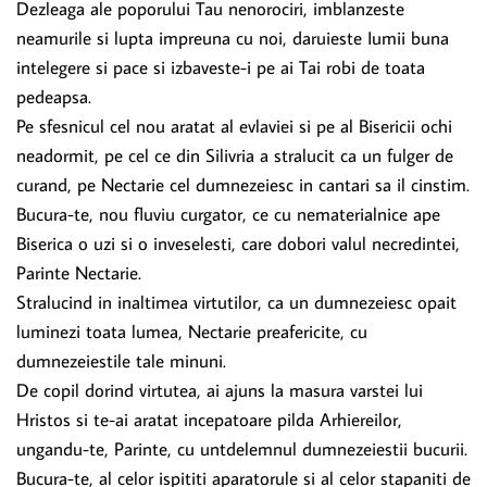
Dezleaga ale poporului Tau nenorociri, imblanzeste
neamurile si lupta impreuna cu noi, daruieste Iumii buna
intelegere si pace si izbaveste-i pe ai Tai robi de toata
pedeapsa.
Pe sfesnicul cel nou aratat al evlaviei si pe al Bisericii ochi
neadormit, pe cel ce din Silivria a stralucit ca un fulger de
curand, pe Nectarie cel dumnezeiesc in cantari sa il cinstim.
Bucura-te, nou fluviu curgator, ce cu nematerialnice ape
Biserica o uzi si o inveselesti, care dobori valul necredintei,
Parinte Nectarie.
Stralucind in inaltimea virtutilor, ca un dumnezeiesc opait
luminezi toata lumea, Nectarie preafericite, cu
dumnezeiestile tale minuni.
De copil dorind virtutea, ai ajuns la masura varstei lui
Hristos si te-ai aratat incepatoare pilda Arhiereilor,
ungandu-te, Parinte, cu untdelemnul dumnezeiestii bucurii.
Bucura-te, al celor ispititi aparatorule si al celor stapaniti de