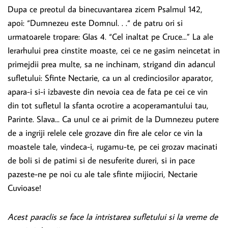
Dupa ce preotul da binecuvantarea zicem Psalmul 142,
apoi: “Dumnezeu este Domnul. . .“ de patru ori si
urmatoarele tropare: GIas 4. “Cel inaltat pe Cruce...” La ale
Ierarhului prea cinstite moaste, cei ce ne gasim neincetat in
primejdii prea multe, sa ne inchinam, strigand din adancul
sufletului: Sfinte Nectarie, ca un al credinciosilor aparator,
apara-i si-i izbaveste din nevoia cea de fata pe cei ce vin
din tot sufletul Ia sfanta ocrotire a acoperamantului tau,
Parinte. Slava... Ca unul ce ai primit de la Dumnezeu putere
de a ingriji relele cele grozave din fire ale celor ce vin Ia
moastele tale, vindeca-i, rugamu-te, pe cei grozav macinati
de boli si de patimi si de nesuferite dureri, si in pace
pazeste-ne pe noi cu ale tale sfinte mijiociri, Nectarie
Cuvioase!
Acest paraclis se face la intristarea sufletului si la vreme de