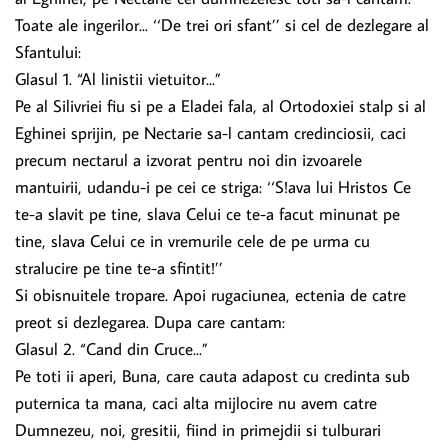
Toate ale ingerilor... ‘‘De trei ori sfant’’ si cel de dezlegare al
Sfantului:
Glasul 1. “Al linistii vietuitor...”
Pe al Silivriei fiu si pe a Eladei fala, al Ortodoxiei stalp si al
Eghinei sprijin, pe Nectarie sa-l cantam credinciosii, caci
precum nectarul a izvorat pentru noi din izvoarele
mantuirii, udandu-i pe cei ce striga: ‘‘S!ava lui Hristos Ce
te-a slavit pe tine, slava Celui ce te-a facut minunat pe
tine, slava Celui ce in vremurile cele de pe urma cu
stralucire pe tine te-a sfintit!’’
Si obisnuitele tropare. Apoi rugaciunea, ectenia de catre
preot si dezlegarea. Dupa care cantam:
Glasul 2. “Cand din Cruce...”
Pe toti ii aperi, Buna, care cauta adapost cu credinta sub
puternica ta mana, caci alta mijlocire nu avem catre
Dumnezeu, noi, gresitii, fiind in primejdii si tulburari