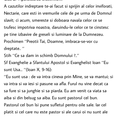
A cazutilor indreptare te-ai facut si sprijin al celor inviforati,
Nectarie, care esti in vremurile cele de pe urma de Domnul
slavit; ci acum, smereste si doboara navala celor ce se
trufesc impotriva noastra, daruindu-le celor ce te cinstesc
pe tine izbavire de greseli si luminare de la Dumnezeu.
Prochimen ‘‘Preotii Tai, Doamne, imbraca-se-vor cu
dreptate.. ‘‘
Stih ‘‘Ce sa dam in schimb Domnului ?..’’
Sf Evanghelie a Sfantului Apostol si Evanghelist Ioan ‘‘Eu
sunt Usa... ‘‘(Ioan X, 9-16):
‘‘Eu sunt usa : de va intra cineva prin Mine, se va mantui; si
va intra si va iesi si pasune va afla. Furul nu vine decat ca
sa fure si sa junghie si sa piarda. Eu am venit ca viata sa
aiba si din belsug sa aiba. Eu sunt pastorul cel bun.
Pastorul cel bun îsi pune sufletul pentru oile sale. Iar cel
platit si cel care nu este pastor si ale carui oi nu sunt ale