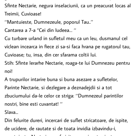
Sfinte Nectarie, negura inselaciunii, ca un preacurat locas al
Treimii, Cuvioase!
‘‘Mantuieste, Dumnezeule, poporul Tau..’’
Cantarea a 7-a “Cei din Iudeea… ‘‘
Cu turbare urland in sufletul meu ca un leu, dusmanul cel
viclean incearca in fiece zi sa-si faca hrana pe rugatorul tau,
Cuvioase; tu, insa, din cer sfarama coltii lui.
Stih: Sfinte lerarhe Nectarie, roaga-te lui Dumnezeu pentru
noi!
A trupurilor intarire buna si buna asezare a sufletelor,
Parinte Nectarie, si dezlegare a deznadejdii si a tot
zbuciumului da-le celor ce striga: ‘‘Dumnezeul parintilor
nostri, bine esti cuvantat! ‘‘
Slava...
Din felurite dureri, incercari de suflet stricatoare, de ispite,
de ucidere, de rautate si de toata invidia izbavindu-i,