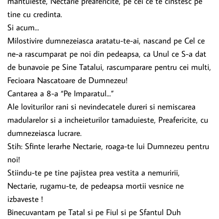
mantuieste, Nectarie preafericite, pe cei ce te cinstesc pe
tine cu credinta.
Si acum...
Milostivire dumnezeiasca aratatu-te-ai, nascand pe Cel ce
ne-a rascumparat pe noi din pedeapsa, ca Unul ce S-a dat
de bunavoie pe Sine Tatalui, rascumparare pentru cei multi,
Fecioara Nascatoare de Dumnezeu!
Cantarea a 8-a “Pe Imparatul...”
Ale loviturilor rani si nevindecatele dureri si nemiscarea
madularelor si a incheieturilor tamaduieste, Preafericite, cu
dumnezeiasca lucrare.
Stih: Sfinte lerarhe Nectarie, roaga-te lui Dumnezeu pentru
noi!
Stiindu-te pe tine pajistea prea vestita a nemuririi,
Nectarie, rugamu-te, de pedeapsa mortii vesnice ne
izbaveste !
Binecuvantam pe Tatal si pe Fiul si pe Sfantul Duh