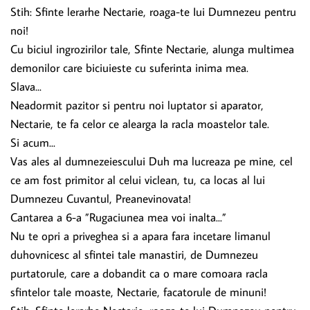
Stih: Sfinte lerarhe Nectarie, roaga-te Iui Dumnezeu pentru
noi!
Cu biciul ingrozirilor tale, Sfinte Nectarie, alunga multimea
demonilor care biciuieste cu suferinta inima mea.
Slava...
Neadormit pazitor si pentru noi luptator si aparator,
Nectarie, te fa celor ce alearga Ia racla moastelor tale.
Si acum...
Vas ales al dumnezeiescului Duh ma lucreaza pe mine, cel
ce am fost primitor al celui viclean, tu, ca locas al lui
Dumnezeu Cuvantul, Preanevinovata!
Cantarea a 6-a ”Rugaciunea mea voi inalta...”
Nu te opri a priveghea si a apara fara incetare limanul
duhovnicesc al sfintei tale manastiri, de Dumnezeu
purtatorule, care a dobandit ca o mare comoara racla
sfintelor tale moaste, Nectarie, facatorule de minuni!