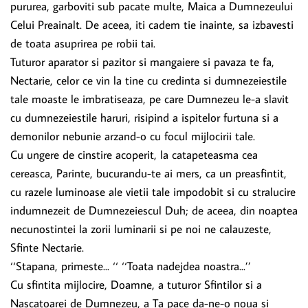
pururea, garboviti sub pacate multe, Maica a Dumnezeului
Celui Preainalt. De aceea, iti cadem tie inainte, sa izbavesti
de toata asuprirea pe robii tai.
Tuturor aparator si pazitor si mangaiere si pavaza te fa,
Nectarie, celor ce vin la tine cu credinta si dumnezeiestile
tale moaste le imbratiseaza, pe care Dumnezeu le-a slavit
cu dumnezeiestile haruri, risipind a ispitelor furtuna si a
demonilor nebunie arzand-o cu focul mijlocirii tale.
Cu ungere de cinstire acoperit, la catapeteasma cea
cereasca, Parinte, bucurandu-te ai mers, ca un preasfintit,
cu razele luminoase ale vietii tale impodobit si cu stralucire
indumnezeit de Dumnezeiescul Duh; de aceea, din noaptea
necunostintei la zorii luminarii si pe noi ne calauzeste,
Sfinte Nectarie.
‘‘Stapana, primeste... ‘‘ ‘‘Toata nadejdea noastra...’’
Cu sfintita mijlocire, Doamne, a tuturor Sfintilor si a
Nascatoarei de Dumnezeu, a Ta pace da-ne-o noua si