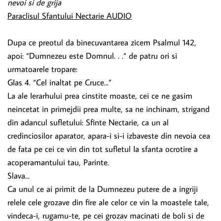
nevoi si de grija
Paraclisul Sfantului Nectarie AUDIO
Dupa ce preotul da binecuvantarea zicem Psalmul 142,
apoi: “Dumnezeu este Domnul. . .“ de patru ori si
urmatoarele tropare:
GIas 4. “Cel inaltat pe Cruce...”
La ale Ierarhului prea cinstite moaste, cei ce ne gasim
neincetat in primejdii prea multe, sa ne inchinam, strigand
din adancul sufletului: Sfinte Nectarie, ca un al
credinciosilor aparator, apara-i si-i izbaveste din nevoia cea
de fata pe cei ce vin din tot sufletul Ia sfanta ocrotire a
acoperamantului tau, Parinte.
Slava...
Ca unul ce ai primit de la Dumnezeu putere de a ingriji
relele cele grozave din fire ale celor ce vin Ia moastele tale,
vindeca-i, rugamu-te, pe cei grozav macinati de boli si de