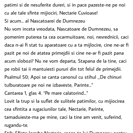
patimi si de nesuferite dureri, si in pace pazeste-ne pe noi
cu ale tale sfinte mijiociri, Nectarie Cuvioase!
Si acum... al Nascatoarei de Dumnezeu
Nu vom inceta vreodata, Nascatoare de Dumnezeu, sa
pomenim puterea ta cea ocarmuitoare, noi, nevrednicii, caci
daca n-ai fi stat tu aparatoare cu a ta mijlocire, cine ne-ar fi
pazit pe noi de atatea primejdii si cine ne-ar fi pazit pana
acum slobozi? Nu ne vom departa, Stapana de la tine, caci
pe robii tai ii mantuiesti pururi din tot felul de primejdii.
Psalmul 50; Apoi se canta canonul cu stihul ,,De chinuri
tulburatoare pe noi ne izbaveste, Parinte...”
Cantarea 1, glas 4. “Pe mare calatorind...”
Lovit Ia trup si Ia suflet de sulitele patimilor, cu mijiocirea
cea sfintita a rugaciunilor tale, Nectarie, Parinte,
tamaduieste-ma pe mine, caci Ia tine am venit, suferind,
rugandu-te.