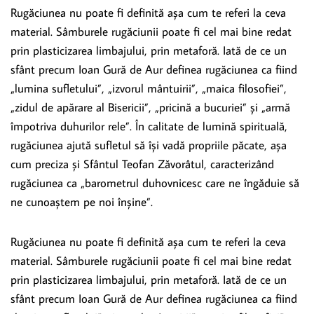
Rugăciunea nu poate fi definită așa cum te referi la ceva
material. Sâmburele rugăciunii poate fi cel mai bine redat
prin plasticizarea limbajului, prin metaforă. Iată de ce un
sfânt precum Ioan Gură de Aur definea rugăciunea ca fiind
„lumina sufletului”, „izvorul mântuirii”, „maica filosofiei”,
„zidul de apărare al Bisericii”, „pricină a bucuriei” și „armă
împotriva duhurilor rele”. În calitate de lumină spirituală,
rugăciunea ajută sufletul să își vadă propriile păcate, așa
cum preciza și Sfântul Teofan Zăvorâtul, caracterizând
rugăciunea ca „barometrul duhovnicesc care ne îngăduie să
ne cunoaștem pe noi înșine”.
Rugăciunea nu poate fi definită așa cum te referi la ceva
material. Sâmburele rugăciunii poate fi cel mai bine redat
prin plasticizarea limbajului, prin metaforă. Iată de ce un
sfânt precum Ioan Gură de Aur definea rugăciunea ca fiind