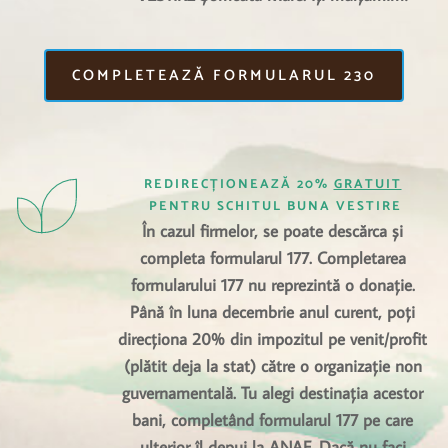
COMPLETEAZĂ FORMULARUL 230
REDIRECȚIONEAZĂ 20% 
GRATUIT
PENTRU SCHITUL BUNA VESTIRE
În cazul firmelor, se poate descărca și 
completa formularul 177. Completarea 
formularului 177 nu reprezintă o donație. 
Până în luna decembrie anul curent, poți 
direcționa 20% din impozitul pe venit/profit 
(plătit deja la stat) către o organizație non 
guvernamentală. Tu alegi destinația acestor 
bani, completând formularul 177 pe care 
ulterior îl depui la ANAF. Dacă nu faci 