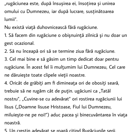
„rugăciunea este, după însușirea ei, însoțirea și unirea
omului cu Dumnezeu, iar după lucrare, susținătoarea
lumii”.
Nu există viaţă duhovnicească fără rugăciune.
1. Să facem din rugăciune o obişnuinţă zilnică şi nu doar un
gest ocazional.
2. Să nu înceapă ori să se termine ziua fără rugăciune.
3. Cel mai bine e să găsim un timp dedicat doar pentru
rugăciune. În acest fel îi mulţumim lui Dumnezeu, Cel care
ne dăruieşte toate clipele vieţii noastre.
4. Oricât de grăbiţi am fi dimineaţa ori de obosiţi seară,
trebuie să ne rugăm cât de puţin. ugăciuni ca „Tatăl
nostru”, „Cuvine-se cu adevărat” ori rostirea rugăciunii lui
Iisus („Doamne Iisuse Hristoase, Fiul lui Dumnezeu,
miluieşte-ne pe noi!”) aduc pacea şi binecuvântarea în viaţa
noastră.
5. Un creştin adevărat se roagă citind Rugăciunile serii,