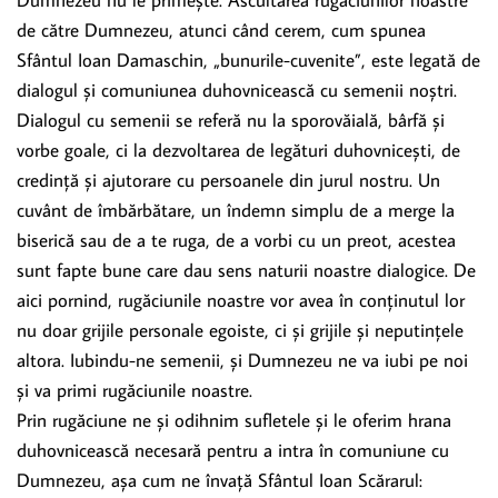
Dumnezeu nu le primește. Ascultarea rugăciunilor noastre
de către Dumnezeu, atunci când cerem, cum spunea
Sfântul Ioan Damaschin, „bunurile-cuvenite”, este legată de
dialogul și comuniunea duhovnicească cu semenii noștri.
Dialogul cu semenii se referă nu la sporovăială, bârfă și
vorbe goale, ci la dezvoltarea de legături duhovnicești, de
credință și ajutorare cu persoanele din jurul nostru. Un
cuvânt de îmbărbătare, un îndemn simplu de a merge la
biserică sau de a te ruga, de a vorbi cu un preot, acestea
sunt fapte bune care dau sens naturii noastre dialogice. De
aici pornind, rugăciunile noastre vor avea în conținutul lor
nu doar grijile personale egoiste, ci și grijile și neputințele
altora. Iubindu-ne semenii, și Dumnezeu ne va iubi pe noi
și va primi rugăciunile noastre.
Prin rugăciune ne și odihnim sufletele și le oferim hrana
duhovnicească necesară pentru a intra în comuniune cu
Dumnezeu, așa cum ne învață Sfântul Ioan Scărarul: