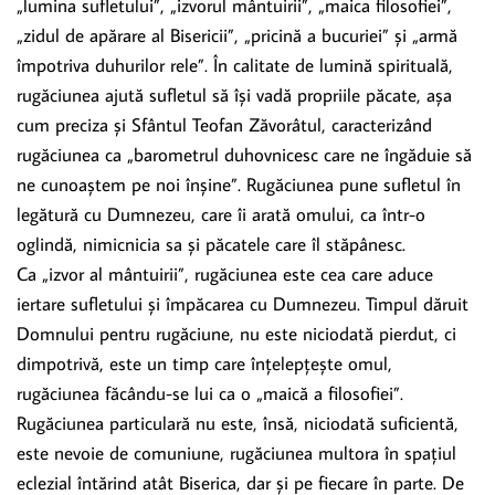
„lumina sufletului”, „izvorul mântuirii”, „maica filosofiei”,
„zidul de apărare al Bisericii”, „pricină a bucuriei” și „armă
împotriva duhurilor rele”. În calitate de lumină spirituală,
rugăciunea ajută sufletul să își vadă propriile păcate, așa
cum preciza și Sfântul Teofan Zăvorâtul, caracterizând
rugăciunea ca „barometrul duhovnicesc care ne îngăduie să
ne cunoaștem pe noi înșine”. Rugăciunea pune sufletul în
legătură cu Dumnezeu, care îi arată omului, ca într-o
oglindă, nimicnicia sa și păcatele care îl stăpânesc.
Ca „izvor al mântuirii”, rugăciunea este cea care aduce
iertare sufletului și împăcarea cu Dumnezeu. Timpul dăruit
Domnului pentru rugăciune, nu este niciodată pierdut, ci
dimpotrivă, este un timp care înțelepțește omul,
rugăciunea făcându-se lui ca o „maică a filosofiei”.
Rugăciunea particulară nu este, însă, niciodată suficientă,
este nevoie de comuniune, rugăciunea multora în spațiul
eclezial întărind atât Biserica, dar și pe fiecare în parte. De