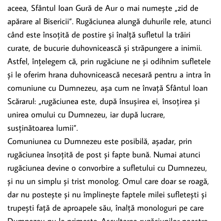
aceea, Sfântul Ioan Gură de Aur o mai numește „zid de
apărare al Bisericii”. Rugăciunea alungă duhurile rele, atunci
când este însoțită de postire și înalță sufletul la trăiri
curate, de bucurie duhovnicească și străpungere a inimii.
Astfel, înțelegem că, prin rugăciune ne și odihnim sufletele
și le oferim hrana duhovnicească necesară pentru a intra în
comuniune cu Dumnezeu, așa cum ne învață Sfântul Ioan
Scărarul: „rugăciunea este, după însușirea ei, însoțirea și
unirea omului cu Dumnezeu, iar după lucrare,
susținătoarea lumii”.
Comuniunea cu Dumnezeu este posibilă, așadar, prin
rugăciunea însoțită de post și fapte bună. Numai atunci
rugăciunea devine o convorbire a sufletului cu Dumnezeu,
și nu un simplu și trist monolog. Omul care doar se roagă,
dar nu postește și nu împlinește faptele milei sufletești și
trupești față de aproapele său, înalță monologuri pe care